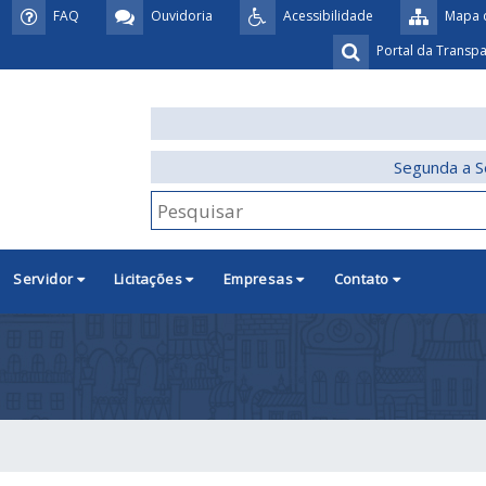
FAQ
Ouvidoria
Acessibilidade
Mapa d
Portal da Transp
Segunda a S
Servidor
Licitações
Empresas
Contato