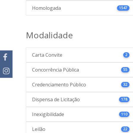
Homologada
1547
Modalidade
Carta Convite
2
Concorrência Pública
55
Credenciamento Público
32
Dispensa de Licitação
178
Inexigibilidade
110
Leilão
22