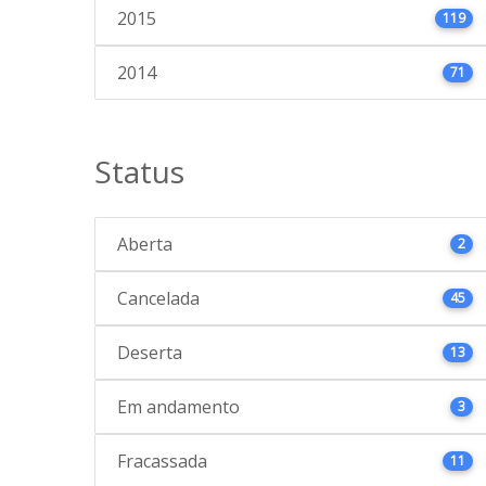
2015
119
2014
71
Status
Aberta
2
Cancelada
45
Deserta
13
Em andamento
3
Fracassada
11