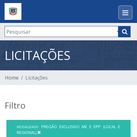
LICITAÇÕES
Home
Licitações
Filtro
PREGÃO EXCLUSIVO ME E EPP (LOCAL E
MODALIDADE:
REGIONAL)