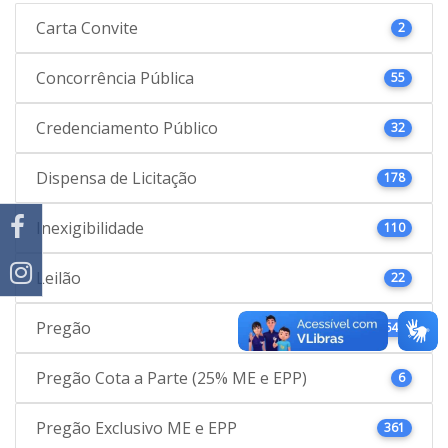
Carta Convite
2
Concorrência Pública
55
Credenciamento Público
32
Dispensa de Licitação
178
Inexigibilidade
110
Leilão
22
Pregão
646
Pregão Cota a Parte (25% ME e EPP)
6
Pregão Exclusivo ME e EPP
361