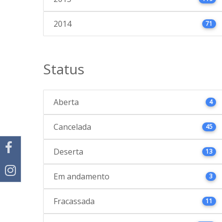
2014
71
Status
Aberta
4
Cancelada
45
Deserta
13
Em andamento
3
Fracassada
11