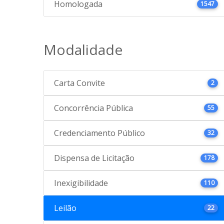
Homologada
1547
Modalidade
Carta Convite
2
Concorrência Pública
55
Credenciamento Público
32
Dispensa de Licitação
178
Inexigibilidade
110
Leilão
22