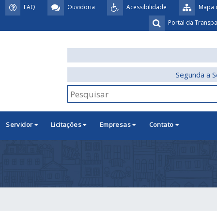
FAQ
Ouvidoria
Acessibilidade
Mapa d
Portal da Transp
Segunda a S
Servidor
Licitações
Empresas
Contato