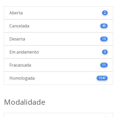
Aberta
2
Cancelada
45
Deserta
13
Em andamento
3
Fracassada
11
Homologada
1547
Modalidade