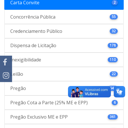
Carta Convite
2
Concorrência Pública
55
Credenciamento Público
32
Dispensa de Licitação
178
Inexigibilidade
110
Leilão
22
Pregão
646
Pregão Cota a Parte (25% ME e EPP)
6
Pregão Exclusivo ME e EPP
361