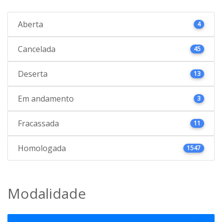
Aberta
4
Cancelada
45
Deserta
13
Em andamento
3
Fracassada
11
Homologada
1547
Modalidade