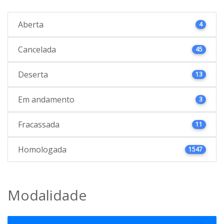
Aberta
4
Cancelada
45
Deserta
13
Em andamento
3
Fracassada
11
Homologada
1547
Modalidade