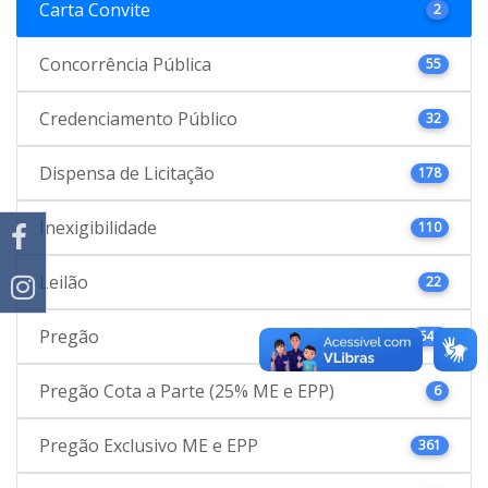
Carta Convite
2
Concorrência Pública
55
Credenciamento Público
32
Dispensa de Licitação
178
Inexigibilidade
110
Leilão
22
Pregão
646
Pregão Cota a Parte (25% ME e EPP)
6
Pregão Exclusivo ME e EPP
361