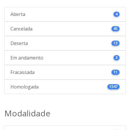
Aberta
4
Cancelada
45
Deserta
13
Em andamento
3
Fracassada
11
Homologada
1547
Modalidade