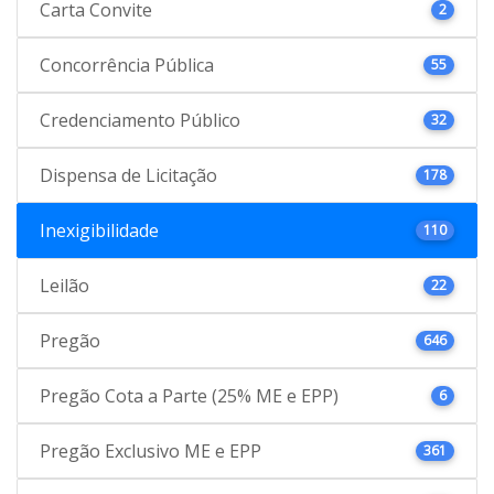
Carta Convite
2
Concorrência Pública
55
Credenciamento Público
32
Dispensa de Licitação
178
Inexigibilidade
110
Leilão
22
Pregão
646
Pregão Cota a Parte (25% ME e EPP)
6
Pregão Exclusivo ME e EPP
361