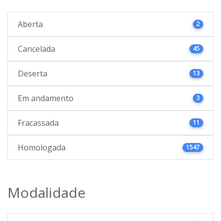
Aberta
2
Cancelada
45
Deserta
13
Em andamento
3
Fracassada
11
Homologada
1547
Modalidade