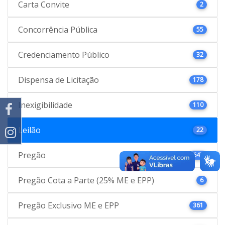
Carta Convite
2
Concorrência Pública
55
Credenciamento Público
32
Dispensa de Licitação
178
Inexigibilidade
110
Leilão
22
Pregão
645
Pregão Cota a Parte (25% ME e EPP)
6
Pregão Exclusivo ME e EPP
361