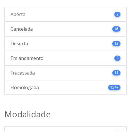
Aberta
2
Cancelada
45
Deserta
13
Em andamento
3
Fracassada
11
Homologada
1547
Modalidade