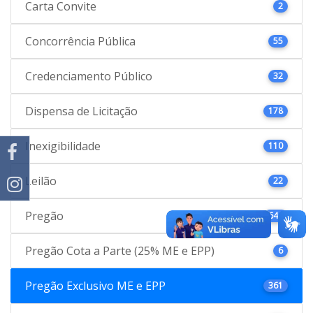
Carta Convite
2
Concorrência Pública
55
Credenciamento Público
32
Dispensa de Licitação
178
Inexigibilidade
110
Leilão
22
Pregão
646
Pregão Cota a Parte (25% ME e EPP)
6
Pregão Exclusivo ME e EPP
361