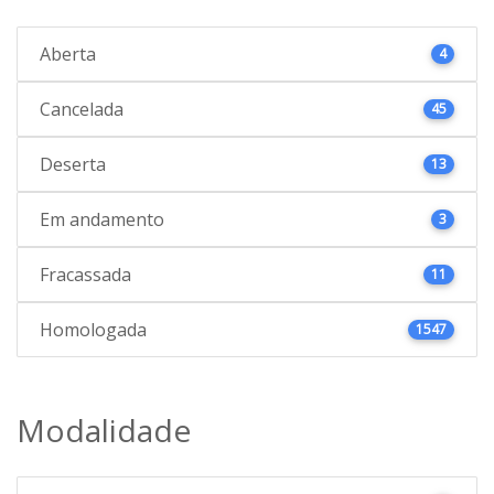
Aberta
4
Cancelada
45
Deserta
13
Em andamento
3
Fracassada
11
Homologada
1547
Modalidade