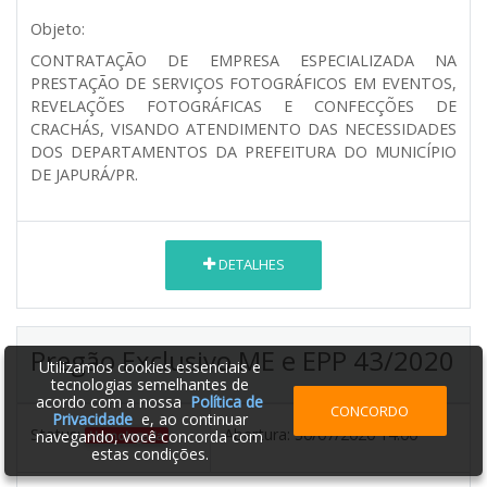
Objeto:
CONTRATAÇÃO DE EMPRESA ESPECIALIZADA NA
PRESTAÇÃO DE SERVIÇOS FOTOGRÁFICOS EM EVENTOS,
REVELAÇÕES FOTOGRÁFICAS E CONFECÇÕES DE
CRACHÁS, VISANDO ATENDIMENTO DAS NECESSIDADES
DOS DEPARTAMENTOS DA PREFEITURA DO MUNICÍPIO
DE JAPURÁ/PR.
DETALHES
Pregão Exclusivo ME e EPP 43/2020
Utilizamos cookies essenciais e
tecnologias semelhantes de
acordo com a nossa
Política de
CONCORDO
Privacidade
e, ao continuar
Status:
Abertura:
30/07/2020 14:00
navegando, você concorda com
Homologada
estas condições.