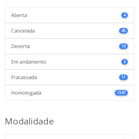
Aberta
4
Cancelada
45
Deserta
13
Em andamento
3
Fracassada
11
Homologada
1547
Modalidade