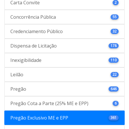
Carta Convite
2
Concorrência Pública
55
Credenciamento Público
32
Dispensa de Licitação
178
Inexigibilidade
110
Leilão
22
Pregão
646
Pregão Cota a Parte (25% ME e EPP)
6
Pregão Exclusivo ME e EPP
361