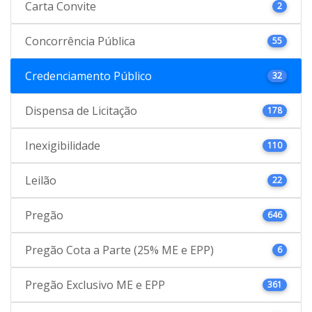
Carta Convite
2
Concorrência Pública
55
Credenciamento Público
32
Dispensa de Licitação
178
Inexigibilidade
110
Leilão
22
Pregão
646
Pregão Cota a Parte (25% ME e EPP)
6
Pregão Exclusivo ME e EPP
361