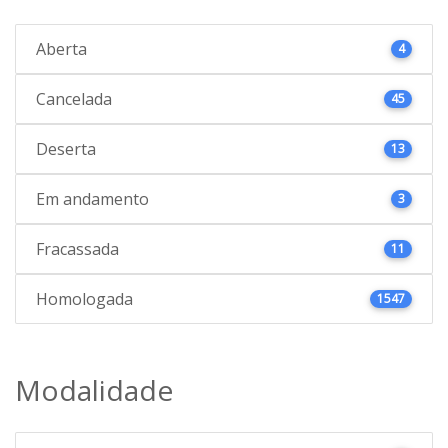
Aberta
4
Cancelada
45
Deserta
13
Em andamento
3
Fracassada
11
Homologada
1547
Modalidade