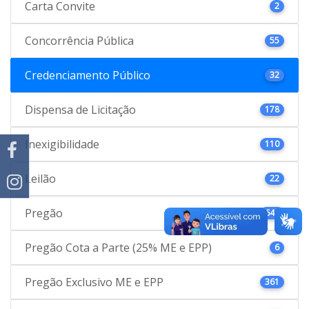
Carta Convite
2
Concorrência Pública
55
Credenciamento Público
32
Dispensa de Licitação
178
Inexigibilidade
110
Leilão
22
Pregão
646
Pregão Cota a Parte (25% ME e EPP)
6
Pregão Exclusivo ME e EPP
361