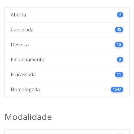
Aberta
4
Cancelada
45
Deserta
13
Em andamento
3
Fracassada
11
Homologada
1547
Modalidade