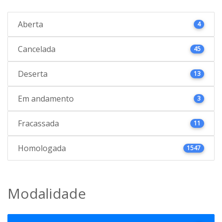
Aberta
4
Cancelada
45
Deserta
13
Em andamento
3
Fracassada
11
Homologada
1547
Modalidade