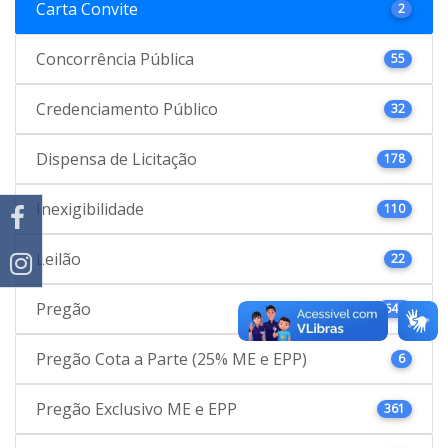
Carta Convite
2
Concorrência Pública
55
Credenciamento Público
32
Dispensa de Licitação
178
Inexigibilidade
110
Leilão
22
Pregão
646
Pregão Cota a Parte (25% ME e EPP)
6
Pregão Exclusivo ME e EPP
361