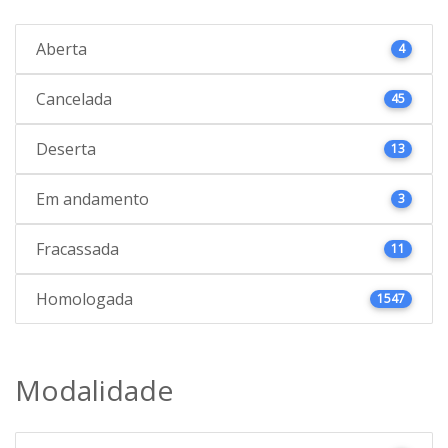
Aberta
4
Cancelada
45
Deserta
13
Em andamento
3
Fracassada
11
Homologada
1547
Modalidade