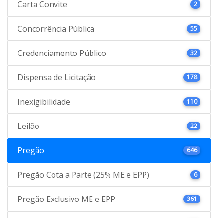
Carta Convite
2
Concorrência Pública
55
Credenciamento Público
32
Dispensa de Licitação
178
Inexigibilidade
110
Leilão
22
Pregão
646
Pregão Cota a Parte (25% ME e EPP)
6
Pregão Exclusivo ME e EPP
361