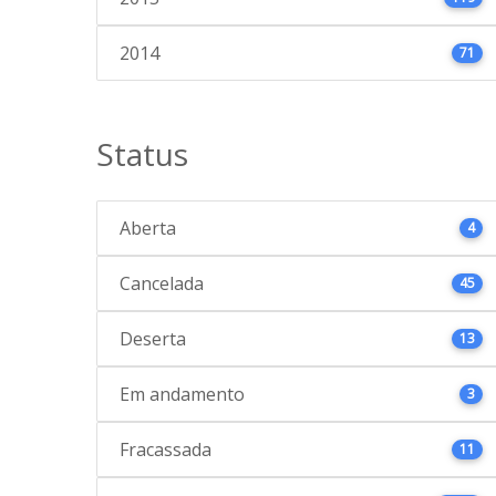
2014
71
Status
Aberta
4
Cancelada
45
Deserta
13
Em andamento
3
Fracassada
11