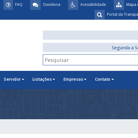
FAQ
Ouvidoria
Acessibilidade
Mapa d
Portal da Transp
Segunda a S
Servidor
Licitações
Empresas
Contato