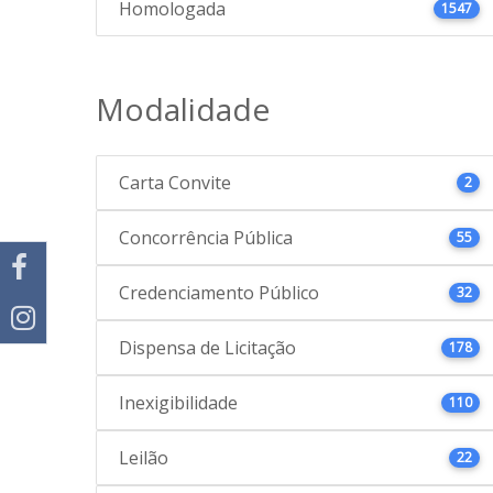
Homologada
1547
Modalidade
Carta Convite
2
Concorrência Pública
55
Credenciamento Público
32
Dispensa de Licitação
178
Inexigibilidade
110
Leilão
22