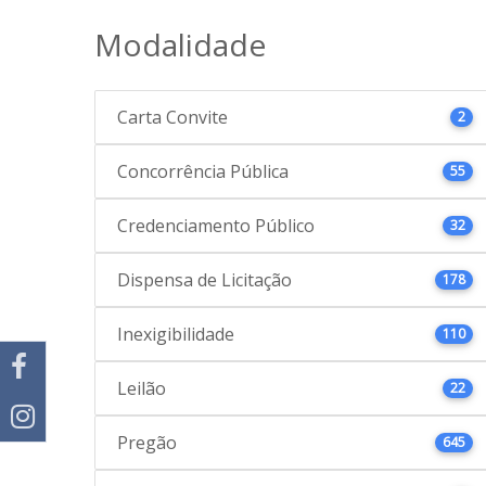
Modalidade
Carta Convite
2
Concorrência Pública
55
Credenciamento Público
32
Dispensa de Licitação
178
Inexigibilidade
110
Leilão
22
Pregão
645