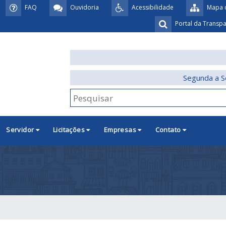
FAQ
Ouvidoria
Acessibilidade
Mapa d
Portal da Transp
Segunda a S
Servidor
Licitações
Empresas
Contato