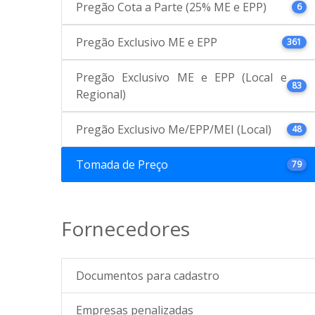
Pregão Cota a Parte (25% ME e EPP)
6
Pregão Exclusivo ME e EPP
361
Pregão Exclusivo ME e EPP (Local e
83
Regional)
Pregão Exclusivo Me/EPP/MEI (Local)
48
Tomada de Preço
79
Fornecedores
Documentos para cadastro
Empresas penalizadas