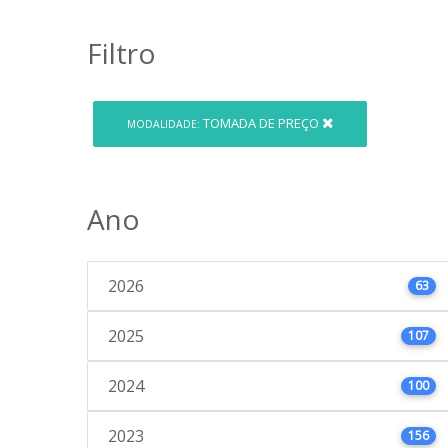
Filtro
TOMADA DE PREÇO
MODALIDADE:
Ano
2026
63
2025
107
2024
100
2023
156