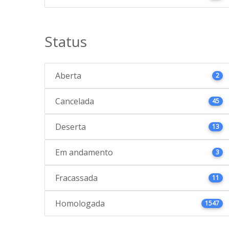
Status
Aberta
2
Cancelada
45
Deserta
13
Em andamento
3
Fracassada
11
Homologada
1547