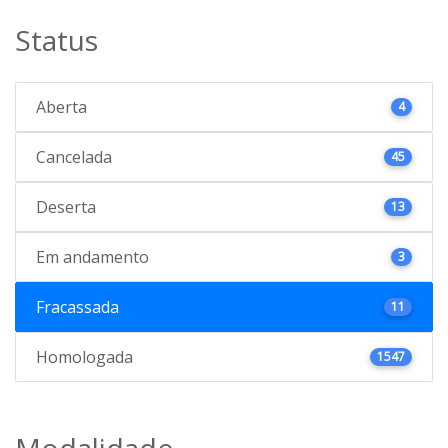
Status
Aberta
4
Cancelada
45
Deserta
13
Em andamento
3
Fracassada
11
Homologada
1547
Modalidade