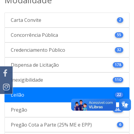
Carta Convite
2
Concorrência Pública
55
Credenciamento Público
32
Dispensa de Licitação
178
Inexigibilidade
110
Leilão
22
Pregão
646
Pregão Cota a Parte (25% ME e EPP)
6