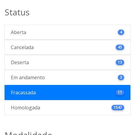
Status
Aberta
4
Cancelada
45
Deserta
13
Em andamento
3
Fracassada
11
Homologada
1547
Modalidade