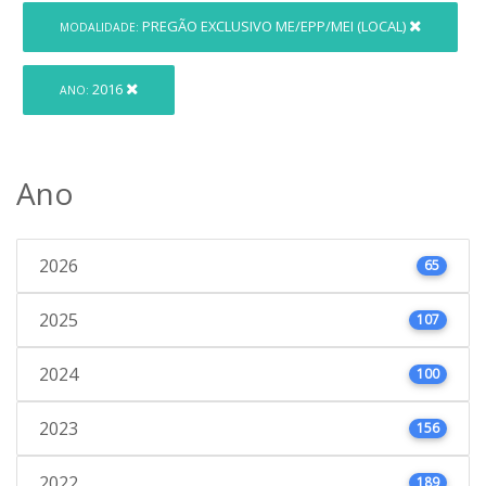
PREGÃO EXCLUSIVO ME/EPP/MEI (LOCAL)
MODALIDADE:
2016
ANO:
Ano
2026
65
2025
107
2024
100
2023
156
2022
189