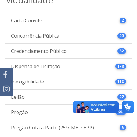
Carta Convite
2
Concorrência Pública
55
Credenciamento Público
32
Dispensa de Licitação
178
Inexigibilidade
110
Leilão
22
Pregão
646
Pregão Cota a Parte (25% ME e EPP)
6