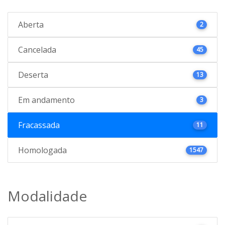
Aberta
2
Cancelada
45
Deserta
13
Em andamento
3
Fracassada
11
Homologada
1547
Modalidade