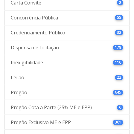
Carta Convite
2
Concorrência Pública
55
Credenciamento Público
32
Dispensa de Licitação
178
Inexigibilidade
110
Leilão
22
Pregão
645
Pregão Cota a Parte (25% ME e EPP)
6
Pregão Exclusivo ME e EPP
361