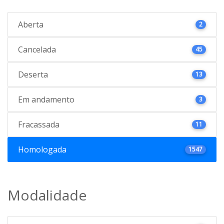
Aberta
2
Cancelada
45
Deserta
13
Em andamento
3
Fracassada
11
Homologada
1547
Modalidade