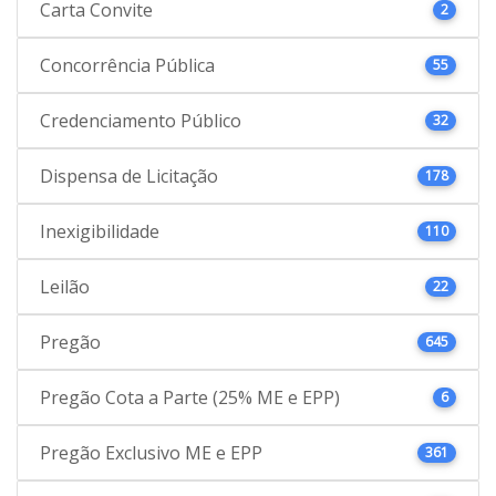
Carta Convite
2
Concorrência Pública
55
Credenciamento Público
32
Dispensa de Licitação
178
Inexigibilidade
110
Leilão
22
Pregão
645
Pregão Cota a Parte (25% ME e EPP)
6
Pregão Exclusivo ME e EPP
361