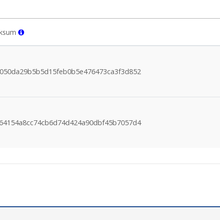
cksum
050da29b5b5d15feb0b5e476473ca3f3d852
64154a8cc74cb6d74d424a90dbf45b7057d4