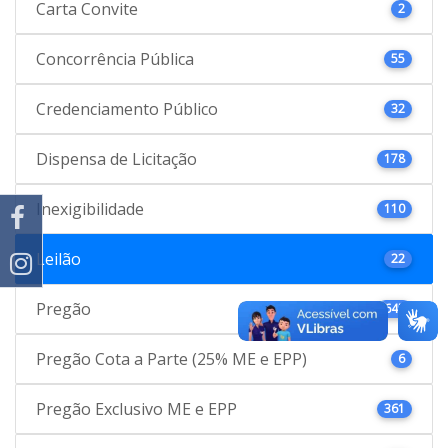
Carta Convite
2
Concorrência Pública
55
Credenciamento Público
32
Dispensa de Licitação
178
Inexigibilidade
110
Leilão
22
Pregão
645
Pregão Cota a Parte (25% ME e EPP)
6
Pregão Exclusivo ME e EPP
361