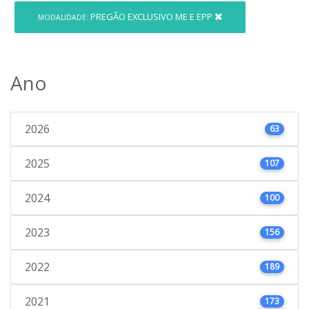
PREGÃO EXCLUSIVO ME E EPP
MODALIDADE:
Ano
2026
63
2025
107
2024
100
2023
156
2022
189
2021
173