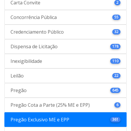
Carta Convite
2
Concorrência Pública
55
Credenciamento Público
32
Dispensa de Licitação
178
Inexigibilidade
110
Leilão
22
Pregão
645
Pregão Cota a Parte (25% ME e EPP)
6
Pregão Exclusivo ME e EPP
361