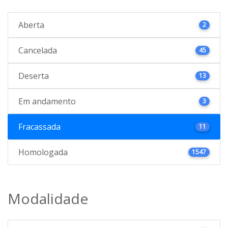
Aberta
2
Cancelada
45
Deserta
13
Em andamento
3
Fracassada
11
Homologada
1547
Modalidade