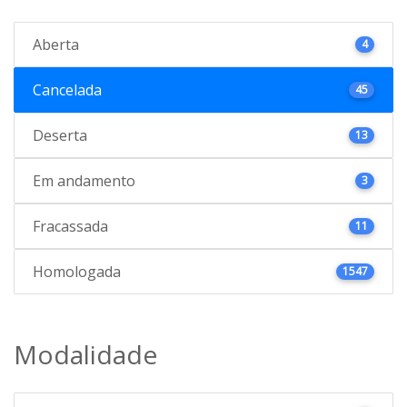
Aberta
4
Cancelada
45
Deserta
13
Em andamento
3
Fracassada
11
Homologada
1547
Modalidade