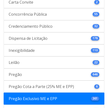
Carta Convite
2
Concorrência Pública
55
Credenciamento Público
32
Dispensa de Licitação
178
Inexigibilidade
110
Leilão
22
Pregão
646
Pregão Cota a Parte (25% ME e EPP)
6
Pregão Exclusivo ME e EPP
361