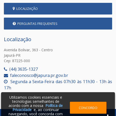
LOCALIZAÇÃO
PERGUNTAS FREQUENTES
Localização
Avenida Bolivar, 363 - Centro
Japurá-PR
Cep: 87225-000
(44) 3635-1327
faleconosco@japura.pr.gov.br
Segunda a Sexta-Feira das 07h30 às 11h30 - 13h às
17h
Utilizamos cookies essenciais e
tecnologias semelhantes de
acordo com a nossa
Política de
CONCORDO
Privacidade
e, ao continuar
navegando, você concorda com