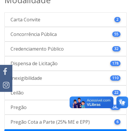
Carta Convite
2
Concorrência Pública
55
Credenciamento Público
32
Dispensa de Licitação
178
Inexigibilidade
110
Leilão
22
Pregão
645
Pregão Cota a Parte (25% ME e EPP)
6