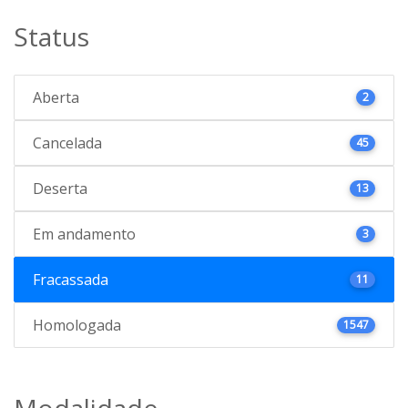
Status
Aberta
2
Cancelada
45
Deserta
13
Em andamento
3
Fracassada
11
Homologada
1547
Modalidade