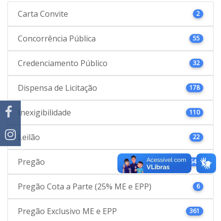
Carta Convite
2
Concorrência Pública
55
Credenciamento Público
32
Dispensa de Licitação
178
Inexigibilidade
110
Leilão
22
Pregão
646
Pregão Cota a Parte (25% ME e EPP)
6
Pregão Exclusivo ME e EPP
361