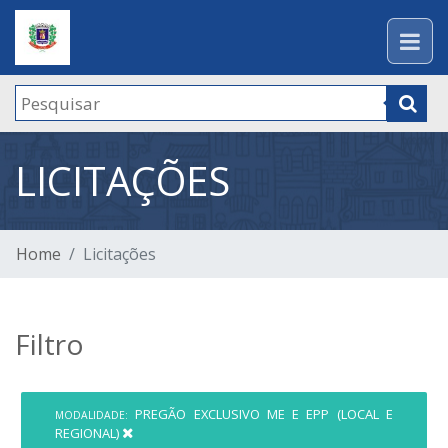
LICITAÇÕES
Home
Licitações
Filtro
PREGÃO EXCLUSIVO ME E EPP (LOCAL E
MODALIDADE:
REGIONAL)