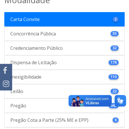
Carta Convite
2
Concorrência Pública
55
Credenciamento Público
32
Dispensa de Licitação
178
Inexigibilidade
110
Leilão
22
Pregão
645
Pregão Cota a Parte (25% ME e EPP)
6