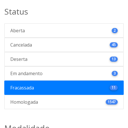
Status
Aberta
2
Cancelada
45
Deserta
13
Em andamento
3
Fracassada
11
Homologada
1547
Modalidade