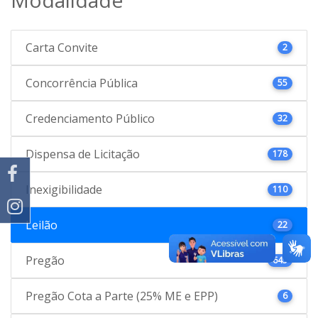
Carta Convite
2
Concorrência Pública
55
Credenciamento Público
32
Dispensa de Licitação
178
Inexigibilidade
110
Leilão
22
Pregão
645
Pregão Cota a Parte (25% ME e EPP)
6