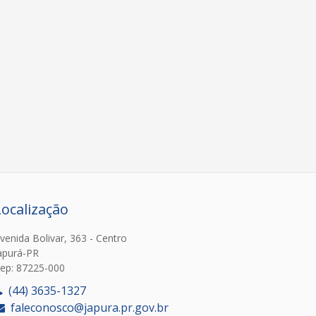
Localização
venida Bolivar, 363 - Centro
apurá-PR
ep: 87225-000
(44) 3635-1327
faleconosco@japura.pr.gov.br