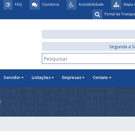
FAQ
Ouvidoria
Acessibilidade
Mapa d
Portal da Transp
Segunda a S
Servidor
Licitações
Empresas
Contato
9