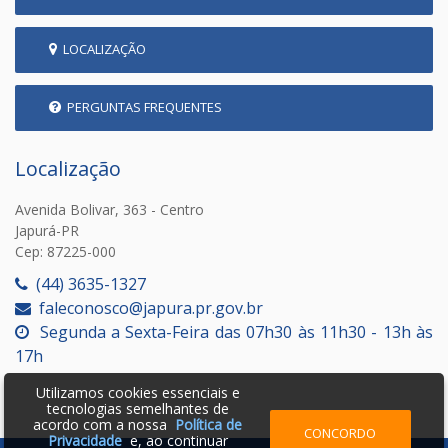
LOCALIZAÇÃO
PERGUNTAS FREQUENTES
Localização
Avenida Bolivar, 363 - Centro
Japurá-PR
Cep: 87225-000
(44) 3635-1327
faleconosco@japura.pr.gov.br
Segunda a Sexta-Feira das 07h30 às 11h30 - 13h às
17h
Utilizamos cookies essenciais e
tecnologias semelhantes de
acordo com a nossa
Política de
CONCORDO
Privacidade
e, ao continuar