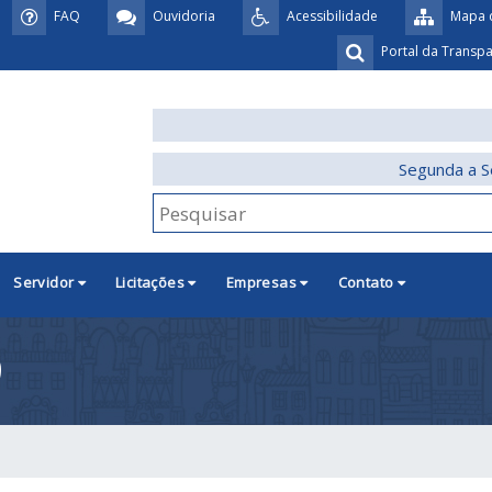
FAQ
Ouvidoria
Acessibilidade
Mapa d
Portal da Transp
Segunda a S
Servidor
Licitações
Empresas
Contato
9