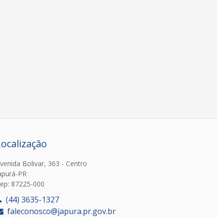
Localização
venida Bolivar, 363 - Centro
apurá-PR
ep: 87225-000
(44) 3635-1327
faleconosco@japura.pr.gov.br