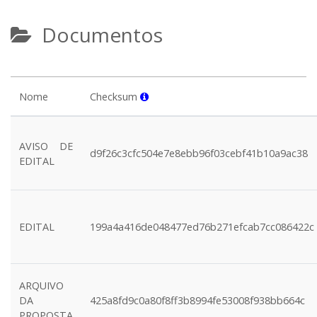
Documentos
Nome
Checksum
AVISO DE
d9f26c3cfc504e7e8ebb96f03cebf41b10a9ac38
EDITAL
EDITAL
199a4a416de048477ed76b271efcab7cc086422c
ARQUIVO
DA
425a8fd9c0a80f8ff3b8994fe53008f938bb664c
PROPOSTA