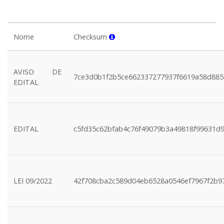
Nome
Checksum
AVISO DE
7ce3d0b1f2b5ce662337277937f6619a58d88
EDITAL
EDITAL
c5fd35c62bfab4c76f49079b3a49818f99631d
LEI 09/2022
42f708cba2c589d04eb6528a0546ef7967f2b9