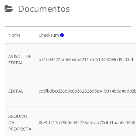
Documentos
Nome
Checksum
AVISO DE
da1c04422fa4eeeabe2117bf51343098cd9c032f
EDITAL
EDITAL
ce5fb3bcd28d9c0b502626d5e419314b6a4dd08
ARQUIVO
DA
f8e3d417b7869e534758e5cdb70dfd1aaa6c0456
PROPOSTA