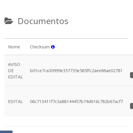
Documentos
Nome
Checksum
AVISO
DE
b01ce7ca30999e357735e585ffc2aee86ae02781
EDITAL
EDITAL
06c713411f7c3a88144457b74d616c782b67acf7