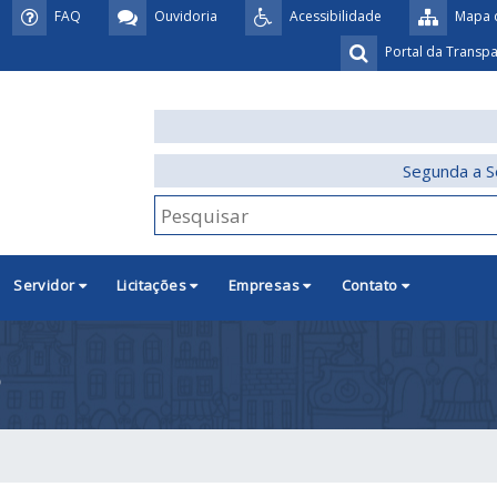
FAQ
Ouvidoria
Acessibilidade
Mapa d
Portal da Transp
Segunda a S
Servidor
Licitações
Empresas
Contato
3