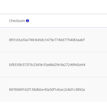
Checksum
8f01d3a30a749c845dc3475e7740d7754083aabf
bf8330b572f1b25d5e35a68d29c9a27249942e64
89769d9162f138dbbe45a50f1ebac2c8d1c3892a