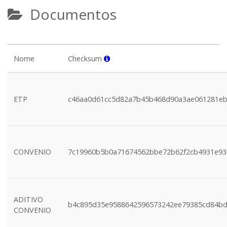
Documentos
Nome
Checksum
ETP
c46aa0d61cc5d82a7b45b468d90a3ae061281eb
CONVENIO
7c19960b5b0a71674562bbe72b62f2cb4931e93
ADITIVO
b4c895d35e9588642596573242ee79385cd84b
CONVENIO