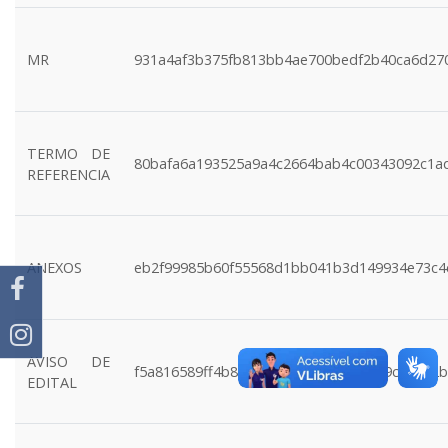
MR
931a4af3b375fb813bb4ae700bedf2b40ca6d27
TERMO DE
80bafa6a193525a9a4c2664bab4c00343092c1a
REFERENCIA
ANEXOS
eb2f99985b60f55568d1bb041b3d149934e73c4
AVISO DE
f5a816589ff4b80cebbe4daa53777e199c12842b
EDITAL