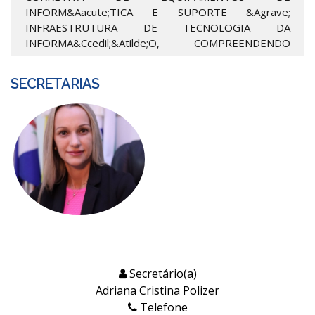
INFORM&Aacute;TICA E SUPORTE &Agrave;
INFRAESTRUTURA DE TECNOLOGIA DA
INFORMA&Ccedil;&Atilde;O, COMPREENDENDO
COMPUTADORES, NOTEBOOKS E DEMAIS
EQUIPAMENTOS PERIF&Eacute;RICOS, EXCETO
SECRETARIAS
IMPRESSORAS, PARA ATENDER &Agrave;S
DEMANDAS DAS SECRETARIAS E DEMAIS
&Oacute;RG&Atilde;OS DA ADMINISTRA&Ccedil;&At...
SAIBA MAIS
PREFEITA(O)
Secretário(a)
Adriana Cristina Polizer
Telefone