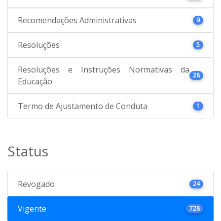
Recomendações Administrativas
9
Resoluções
5
Resoluções e Instruções Normativas da
28
Educação
Termo de Ajustamento de Conduta
1
Status
Revogado
24
Vigente
728