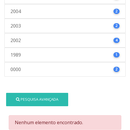
2004
2
2003
2
2002
4
1989
1
0000
2
PESQUISA AVANÇADA
Nenhum elemento encontrado.