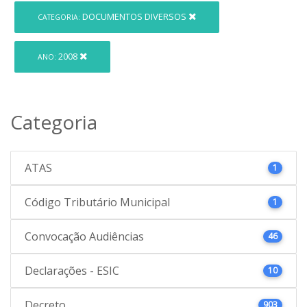
DOCUMENTOS DIVERSOS
CATEGORIA:
2008
ANO:
Categoria
ATAS
1
Código Tributário Municipal
1
Convocação Audiências
46
Declarações - ESIC
10
Decreto
903