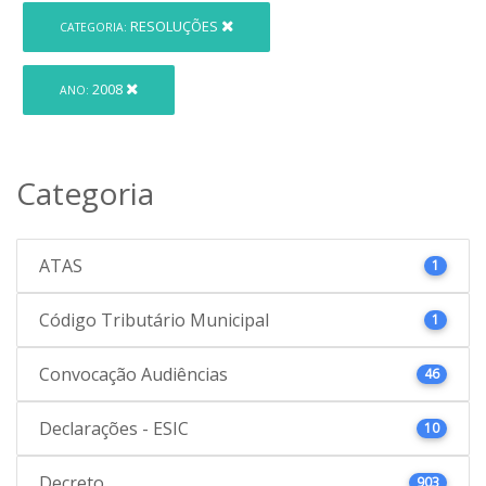
RESOLUÇÕES
CATEGORIA:
2008
ANO:
Categoria
ATAS
1
Código Tributário Municipal
1
Convocação Audiências
46
Declarações - ESIC
10
Decreto
903