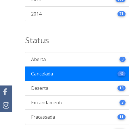
2014
71
Status
Aberta
3
Cancelada
45
Deserta
13
Em andamento
3
Fracassada
11