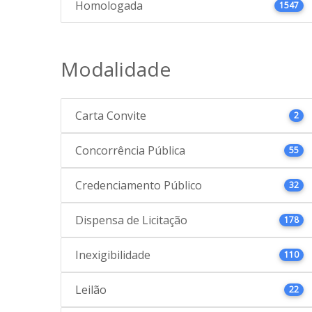
Homologada
1547
Modalidade
Carta Convite
2
Concorrência Pública
55
Credenciamento Público
32
Dispensa de Licitação
178
Inexigibilidade
110
Leilão
22