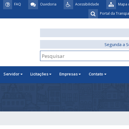
FAQ
Ouvidoria
Acessibilidade
Mapa d
Portal da Transp
Segunda a S
Servidor
Licitações
Empresas
Contato