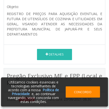
Objeto:
REGISTRO DE PREÇOS PARA AQUISIÇÃO EVENTUAL E
FUTURA DE UTENSÍLIOS DE COZINHA E UTILIDADES EM
GERAL, VISANDO ATENDER AS NECESSIDADES DA
PREFEITURA MUNICÍPAL DE JAPURÁ-PR E SEUS
DEPARTAMENTOS
DETALHES
Pregão Exclusivo ME e EPP (Local e
Regional) 39/2021
Utilizamos cookies essenciais e
tecnologias semelhantes de
acordo com a nossa
Política de
CONCORDO
Privacidade
e, ao continuar
navegando, você concorda com
Status:
Abertura:
23/06/2021 08:30
Cancelada
estas condições.