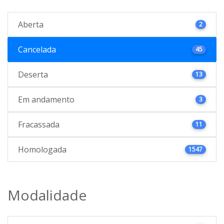
Aberta
2
Cancelada
45
Deserta
13
Em andamento
3
Fracassada
11
Homologada
1547
Modalidade