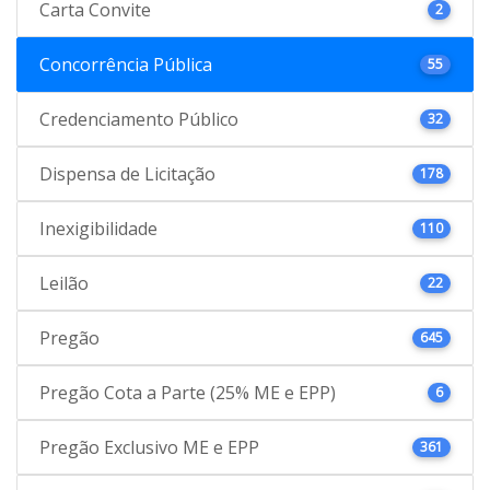
Carta Convite
2
Concorrência Pública
55
Credenciamento Público
32
Dispensa de Licitação
178
Inexigibilidade
110
Leilão
22
Pregão
645
Pregão Cota a Parte (25% ME e EPP)
6
Pregão Exclusivo ME e EPP
361