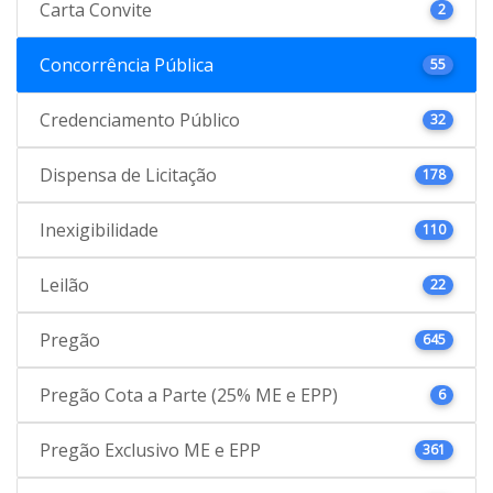
Carta Convite
2
Concorrência Pública
55
Credenciamento Público
32
Dispensa de Licitação
178
Inexigibilidade
110
Leilão
22
Pregão
645
Pregão Cota a Parte (25% ME e EPP)
6
Pregão Exclusivo ME e EPP
361