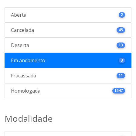
Aberta
2
Cancelada
45
Deserta
13
Em andamento
3
Fracassada
11
Homologada
1547
Modalidade