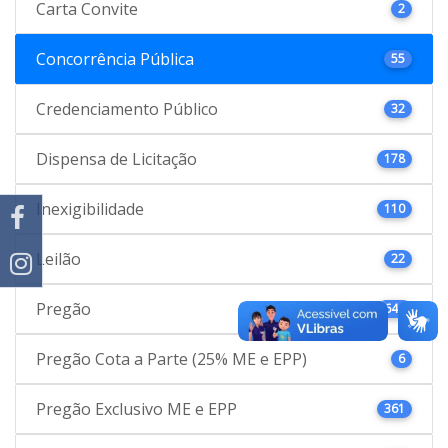
Carta Convite
2
Concorrência Pública
55
Credenciamento Público
32
Dispensa de Licitação
178
Inexigibilidade
110
Leilão
22
Pregão
646
Pregão Cota a Parte (25% ME e EPP)
6
Pregão Exclusivo ME e EPP
361