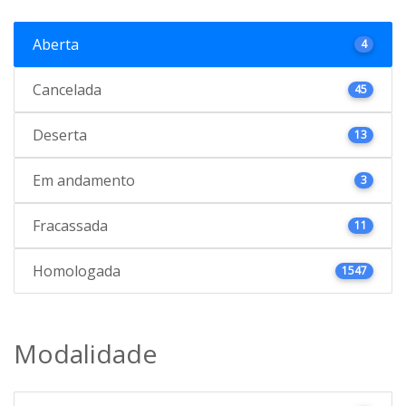
Aberta
4
Cancelada
45
Deserta
13
Em andamento
3
Fracassada
11
Homologada
1547
Modalidade