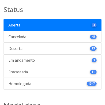
Status
Aberta
3
Cancelada
45
Deserta
13
Em andamento
3
Fracassada
11
Homologada
1547
Modalidade