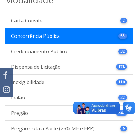
Carta Convite
2
Concorrência Pública
55
Credenciamento Público
32
Dispensa de Licitação
178
Inexigibilidade
110
Leilão
22
Pregão
646
Pregão Cota a Parte (25% ME e EPP)
6