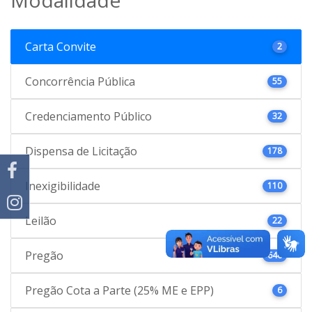
Carta Convite
2
Concorrência Pública
55
Credenciamento Público
32
Dispensa de Licitação
178
Inexigibilidade
110
Leilão
22
Pregão
646
Pregão Cota a Parte (25% ME e EPP)
6