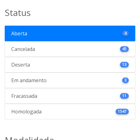
Status
Aberta
4
Cancelada
45
Deserta
13
Em andamento
3
Fracassada
11
Homologada
1547
Modalidade