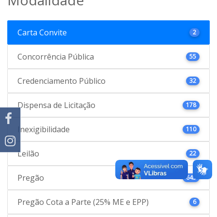
Carta Convite
2
Concorrência Pública
55
Credenciamento Público
32
Dispensa de Licitação
178
Inexigibilidade
110
Leilão
22
Pregão
645
Pregão Cota a Parte (25% ME e EPP)
6