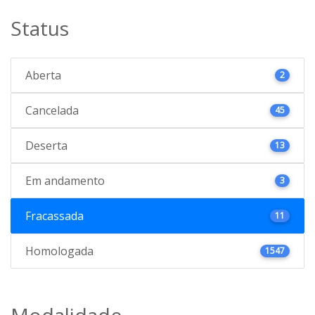
Status
Aberta
2
Cancelada
45
Deserta
13
Em andamento
3
Fracassada
11
Homologada
1547
Modalidade